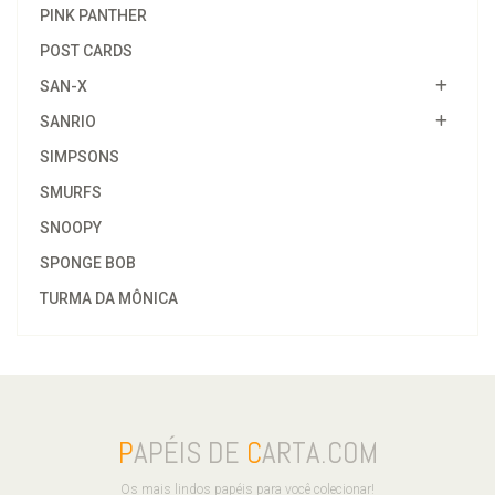
PINK PANTHER
POST CARDS
SAN-X
SANRIO
SIMPSONS
SMURFS
SNOOPY
SPONGE BOB
TURMA DA MÔNICA
P
APÉIS DE
C
ARTA.COM
Os mais lindos papéis para você colecionar!