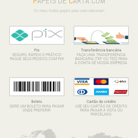
P
APÉIS DE
C
ARTA.COM
Os mais lindos papéis para você colecionar!
Pix
Transferência bancária
SEGURO, RÁPIDO E PRÁTICO!
FAÇA UMA TRANSFERÊNCIA
PAGUE SEUS PEDIDOS COM PIX!
BANCÁRIA (TEF OU TED) PARA
A CONTA DE NOSSA EMPRESA.
Boleto
Cartão de crédito
GERE UM BOLETO PARA PAGAR
USE SEU CARTÃO DE CRÉDITO
ONDE PREFERIR.
PARA PAGAR À VISTA OU
PARCELADO.