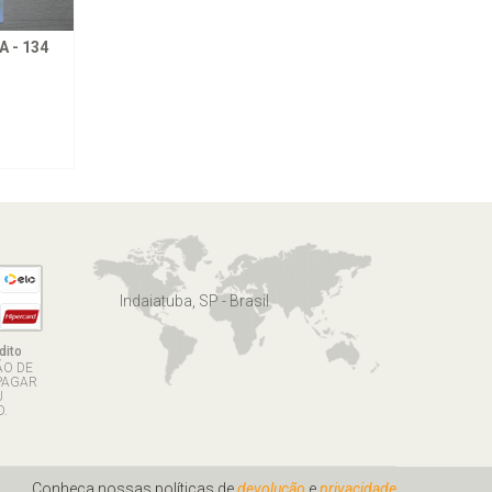
 - 134
Indaiatuba, SP - Brasil
dito
ÃO DE
PAGAR
U
.
Conheça nossas políticas de
devolução
e
privacidade