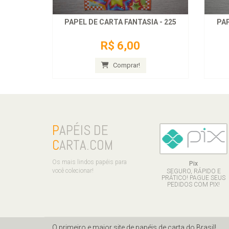
PAPEL DE CARTA FANTASIA - 225
PAP
R$ 6,00
Comprar!
P
APÉIS DE
C
ARTA.COM
Os mais lindos papéis para
Pix
você colecionar!
SEGURO, RÁPIDO E
PRÁTICO! PAGUE SEUS
PEDIDOS COM PIX!
O primeiro e maior site de papéis de carta do Brasil!