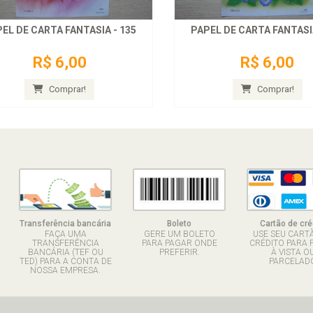
EL DE CARTA FANTASIA - 135
PAPEL DE CARTA FANTASIA
R$ 6,00
R$ 6,00
Comprar!
Comprar!
Transferência bancária
Boleto
Cartão de cré
FAÇA UMA
GERE UM BOLETO
USE SEU CART
TRANSFERÊNCIA
PARA PAGAR ONDE
CRÉDITO PARA 
BANCÁRIA (TEF OU
PREFERIR.
À VISTA O
TED) PARA A CONTA DE
PARCELADO
NOSSA EMPRESA.