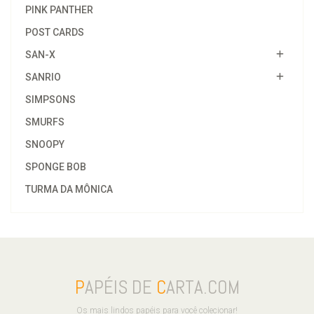
PINK PANTHER
POST CARDS
SAN-X
SANRIO
SIMPSONS
SMURFS
SNOOPY
SPONGE BOB
TURMA DA MÔNICA
P
APÉIS DE
C
ARTA.COM
Os mais lindos papéis para você colecionar!