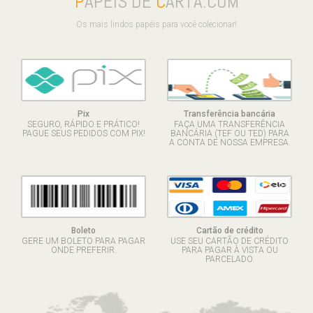
P
APÉIS DE
C
ARTA.COM
Os mais lindos papéis para você colecionar!
Pix
Transferência bancária
SEGURO, RÁPIDO E PRÁTICO!
FAÇA UMA TRANSFERÊNCIA
PAGUE SEUS PEDIDOS COM PIX!
BANCÁRIA (TEF OU TED) PARA
A CONTA DE NOSSA EMPRESA.
Boleto
Cartão de crédito
GERE UM BOLETO PARA PAGAR
USE SEU CARTÃO DE CRÉDITO
ONDE PREFERIR.
PARA PAGAR À VISTA OU
PARCELADO.