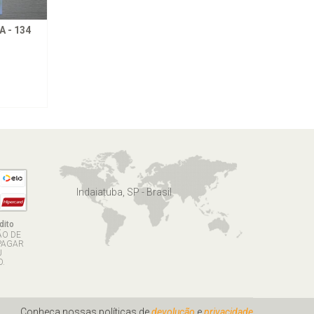
 - 134
Indaiatuba, SP - Brasil
dito
ÃO DE
PAGAR
U
.
Conheça nossas políticas de
devolução
e
privacidade