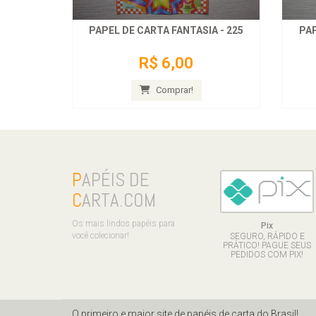
PAPEL DE CARTA FANTASIA - 225
PAP
R$ 6,00
Comprar!
P
APÉIS DE
C
ARTA.COM
Os mais lindos papéis para
Pix
você colecionar!
SEGURO, RÁPIDO E
PRÁTICO! PAGUE SEUS
PEDIDOS COM PIX!
O primeiro e maior site de papéis de carta do Brasil!