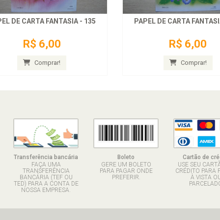
EL DE CARTA FANTASIA - 135
PAPEL DE CARTA FANTASIA
R$ 6,00
R$ 6,00
Comprar!
Comprar!
Transferência bancária
Boleto
Cartão de cré
FAÇA UMA
GERE UM BOLETO
USE SEU CART
TRANSFERÊNCIA
PARA PAGAR ONDE
CRÉDITO PARA 
BANCÁRIA (TEF OU
PREFERIR.
À VISTA O
TED) PARA A CONTA DE
PARCELADO
NOSSA EMPRESA.