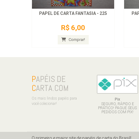
PAPEL DE CARTA FANTASIA - 225
PAP
R$ 6,00
Comprar!
P
APÉIS DE
C
ARTA.COM
Os mais lindos papéis para
Pix
você colecionar!
SEGURO, RÁPIDO E
PRÁTICO! PAGUE SEUS
PEDIDOS COM PIX!
O primeiro e maior site de papéis de carta do Brasil!