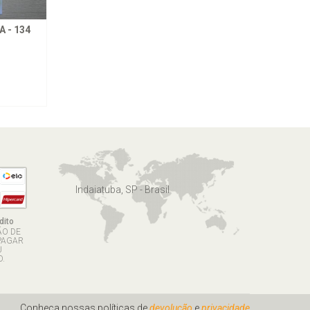
 - 134
Indaiatuba, SP - Brasil
dito
ÃO DE
PAGAR
U
.
Conheça nossas políticas de
devolução
e
privacidade