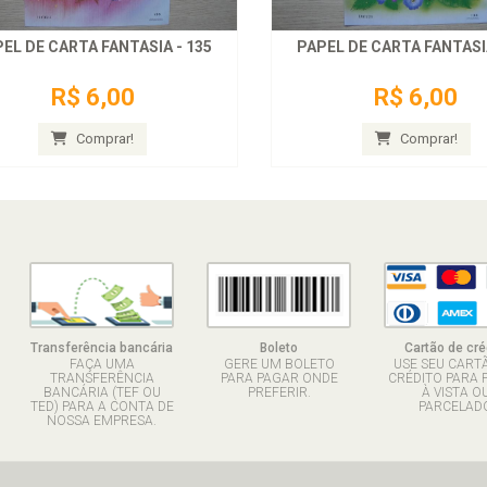
EL DE CARTA FANTASIA - 135
PAPEL DE CARTA FANTASIA
R$ 6,00
R$ 6,00
Comprar!
Comprar!
Transferência bancária
Boleto
Cartão de cré
FAÇA UMA
GERE UM BOLETO
USE SEU CART
TRANSFERÊNCIA
PARA PAGAR ONDE
CRÉDITO PARA 
BANCÁRIA (TEF OU
PREFERIR.
À VISTA O
TED) PARA A CONTA DE
PARCELADO
NOSSA EMPRESA.