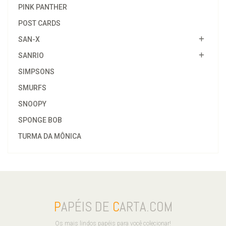
PINK PANTHER
POST CARDS
SAN-X
SANRIO
SIMPSONS
SMURFS
SNOOPY
SPONGE BOB
TURMA DA MÔNICA
P
APÉIS DE
C
ARTA.COM
Os mais lindos papéis para você colecionar!