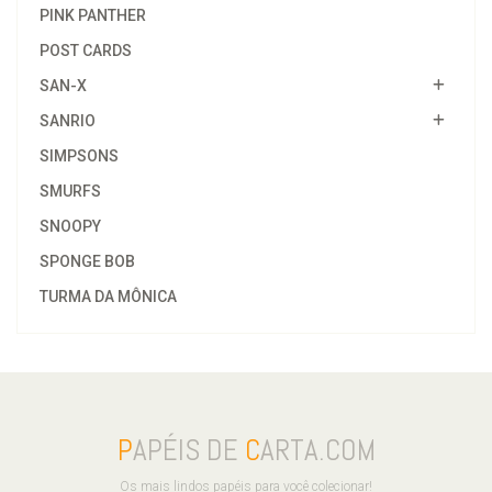
PINK PANTHER
POST CARDS
SAN-X
SANRIO
SIMPSONS
SMURFS
SNOOPY
SPONGE BOB
TURMA DA MÔNICA
P
APÉIS DE
C
ARTA.COM
Os mais lindos papéis para você colecionar!