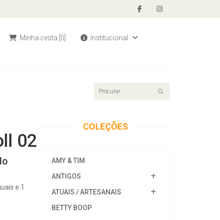
Minha cesta
[0]
Institucional
COLEÇÕES
ll 02
do
AMY & TIM
ANTIGOS
uais e 1
ATUAIS / ARTESANAIS
BETTY BOOP