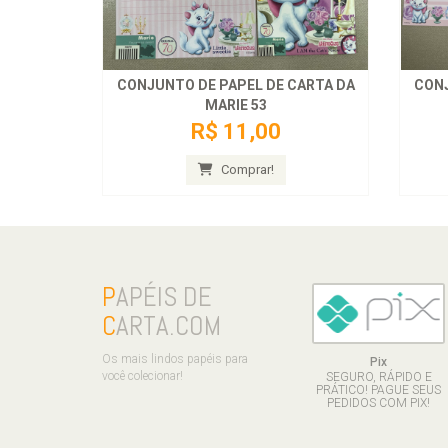
CONJUNTO DE PAPEL DE CARTA DA
CONJ
MARIE 53
R$ 11,00
Comprar!
P
APÉIS DE
C
ARTA.COM
Os mais lindos papéis para
Pix
você colecionar!
SEGURO, RÁPIDO E
PRÁTICO! PAGUE SEUS
PEDIDOS COM PIX!