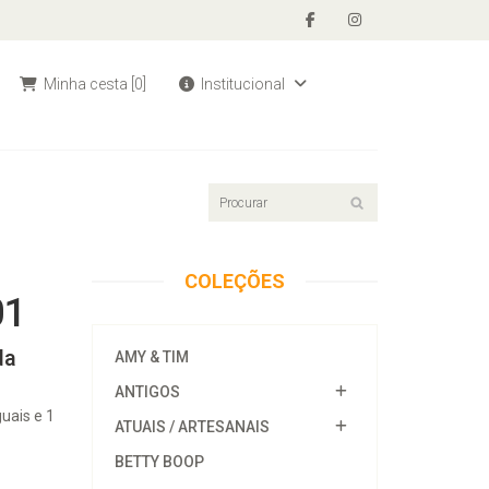
Minha cesta
[0]
Institucional
COLEÇÕES
01
da
AMY & TIM
ANTIGOS
uais e 1
ATUAIS / ARTESANAIS
BETTY BOOP