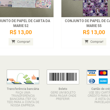
UNTO DE PAPEL DE CARTA DA
CONJUNTO DE PAPEL DE C
MARIE 52
MARIE 55
R$ 13,00
R$ 13,00
Comprar!
Comprar!
Transferência bancária
Boleto
Cartão de cré
FAÇA UMA
GERE UM BOLETO
USE SEU CART
TRANSFERÊNCIA
PARA PAGAR ONDE
CRÉDITO PARA 
BANCÁRIA (TEF OU
PREFERIR.
À VISTA O
TED) PARA A CONTA DE
PARCELADO
NOSSA EMPRESA.