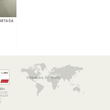
ARTA DA
Indaiatuba, SP - Brasil
dito
ÃO DE
PAGAR
U
.