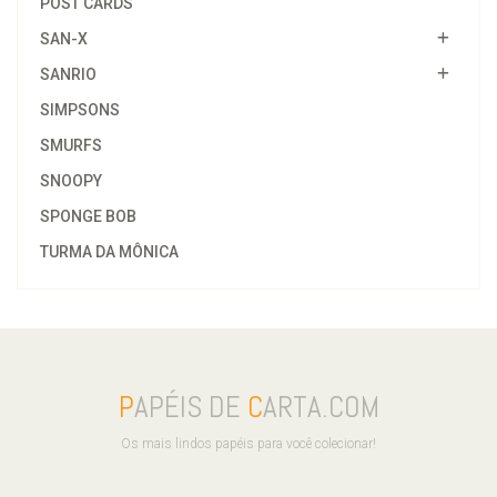
POST CARDS
SAN-X
SANRIO
SIMPSONS
SMURFS
SNOOPY
SPONGE BOB
TURMA DA MÔNICA
P
APÉIS DE
C
ARTA.COM
Os mais lindos papéis para você colecionar!