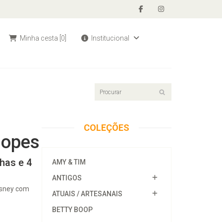
Minha cesta
[0]
Institucional
COLEÇÕES
lopes
has e 4
AMY & TIM
ANTIGOS
isney com
ATUAIS / ARTESANAIS
BETTY BOOP