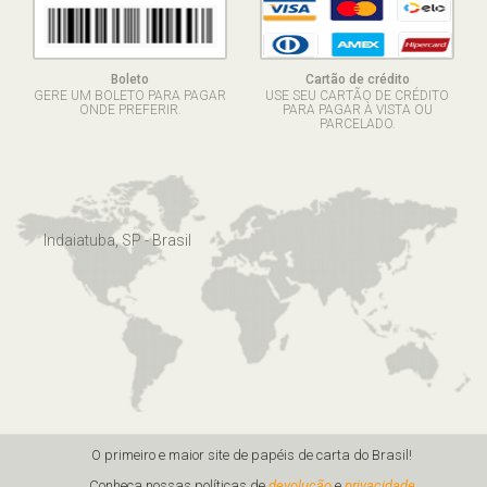
Boleto
Cartão de crédito
GERE UM BOLETO PARA PAGAR
USE SEU CARTÃO DE CRÉDITO
ONDE PREFERIR.
PARA PAGAR À VISTA OU
PARCELADO.
Indaiatuba, SP - Brasil
O primeiro e maior site de papéis de carta do Brasil!
Conheça nossas políticas de
devolução
e
privacidade