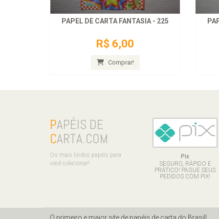
PAPEL DE CARTA FANTASIA - 225
PAP
R$ 6,00
Comprar!
P
APÉIS DE
C
ARTA.COM
Os mais lindos papéis para
Pix
você colecionar!
SEGURO, RÁPIDO E
PRÁTICO! PAGUE SEUS
PEDIDOS COM PIX!
O primeiro e maior site de papéis de carta do Brasil!