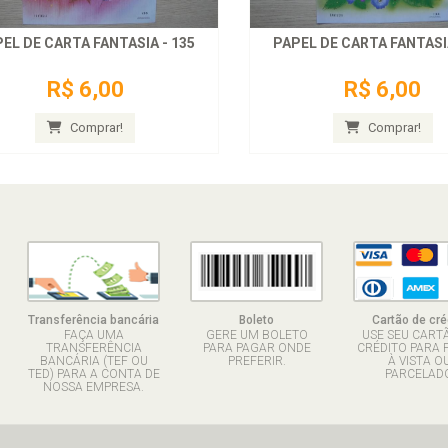
EL DE CARTA FANTASIA - 135
PAPEL DE CARTA FANTASIA
R$ 6,00
R$ 6,00
Comprar!
Comprar!
Transferência bancária
Boleto
Cartão de cré
FAÇA UMA
GERE UM BOLETO
USE SEU CART
TRANSFERÊNCIA
PARA PAGAR ONDE
CRÉDITO PARA 
BANCÁRIA (TEF OU
PREFERIR.
À VISTA O
TED) PARA A CONTA DE
PARCELADO
NOSSA EMPRESA.