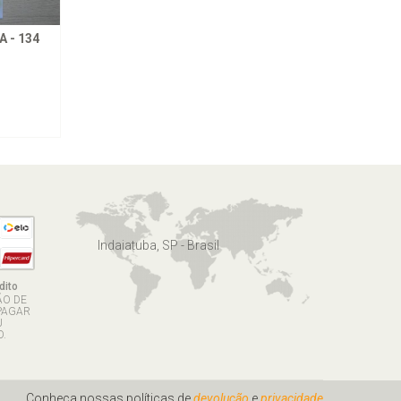
 - 134
Indaiatuba, SP - Brasil
dito
ÃO DE
PAGAR
U
.
Conheça nossas políticas de
devolução
e
privacidade