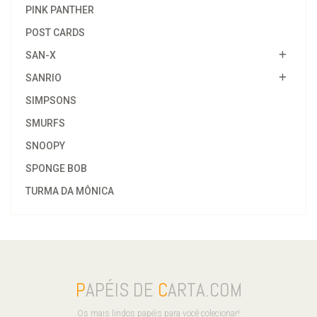
PINK PANTHER
POST CARDS
SAN-X
SANRIO
SIMPSONS
SMURFS
SNOOPY
SPONGE BOB
TURMA DA MÔNICA
P
APÉIS DE
C
ARTA.COM
Os mais lindos papéis para você colecionar!