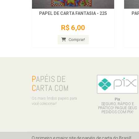
PAPEL DE CARTA FANTASIA - 225
PAP
R$ 6,00
Comprar!
P
APÉIS DE
C
ARTA.COM
Os mais lindos papéis para
Pix
você colecionar!
SEGURO, RÁPIDO E
PRÁTICO! PAGUE SEUS
PEDIDOS COM PIX!
O primeiro e maior site de papéis de carta do Brasil!