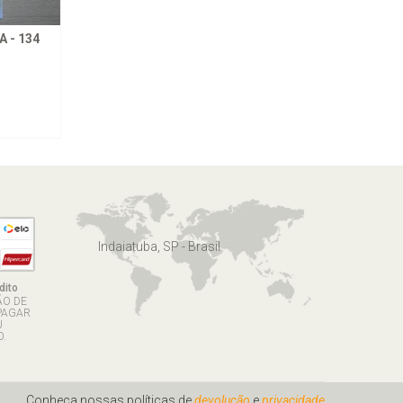
 - 134
Indaiatuba, SP - Brasil
dito
ÃO DE
PAGAR
U
.
Conheça nossas políticas de
devolução
e
privacidade