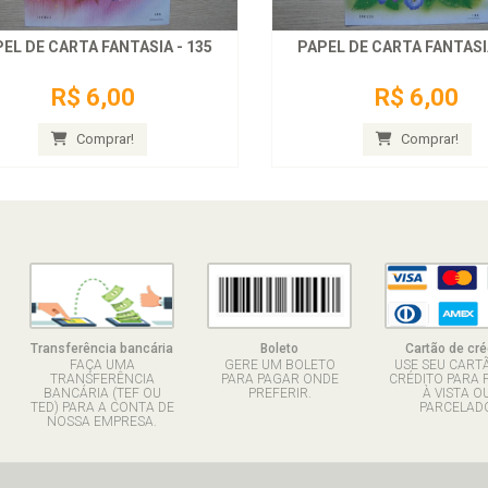
EL DE CARTA FANTASIA - 135
PAPEL DE CARTA FANTASIA
R$ 6,00
R$ 6,00
Comprar!
Comprar!
Transferência bancária
Boleto
Cartão de cré
FAÇA UMA
GERE UM BOLETO
USE SEU CART
TRANSFERÊNCIA
PARA PAGAR ONDE
CRÉDITO PARA 
BANCÁRIA (TEF OU
PREFERIR.
À VISTA O
TED) PARA A CONTA DE
PARCELADO
NOSSA EMPRESA.