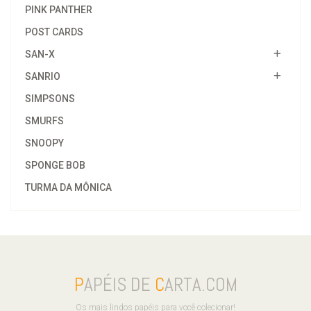
PINK PANTHER
POST CARDS
SAN-X
SANRIO
SIMPSONS
SMURFS
SNOOPY
SPONGE BOB
TURMA DA MÔNICA
P
APÉIS DE
C
ARTA.COM
Os mais lindos papéis para você colecionar!