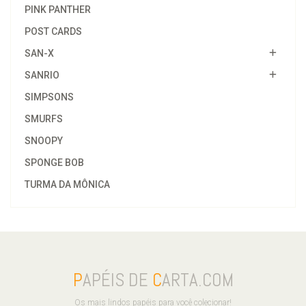
PINK PANTHER
POST CARDS
SAN-X
SANRIO
SIMPSONS
SMURFS
SNOOPY
SPONGE BOB
TURMA DA MÔNICA
P
APÉIS DE
C
ARTA.COM
Os mais lindos papéis para você colecionar!