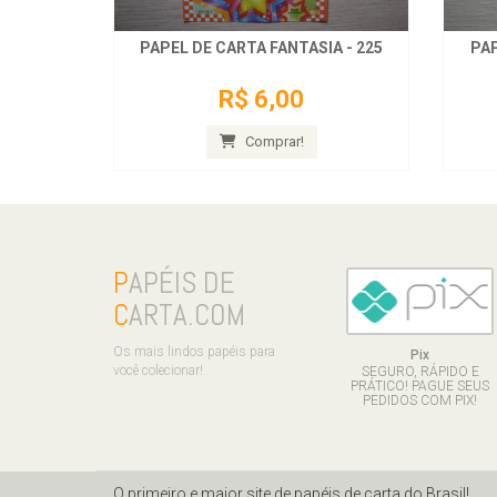
PAPEL DE CARTA FANTASIA - 225
PAP
R$ 6,00
Comprar!
P
APÉIS DE
C
ARTA.COM
Os mais lindos papéis para
Pix
você colecionar!
SEGURO, RÁPIDO E
PRÁTICO! PAGUE SEUS
PEDIDOS COM PIX!
O primeiro e maior site de papéis de carta do Brasil!