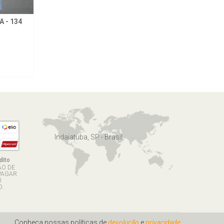
 - 134
Indaiatuba, SP - Brasil
dito
ÃO DE
PAGAR
U
.
Conheça nossas políticas de
devolução
e
privacidade