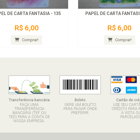
EL DE CARTA FANTASIA - 135
PAPEL DE CARTA FANTASIA
R$ 6,00
R$ 6,00
Comprar!
Comprar!
Transferência bancária
Boleto
Cartão de cré
FAÇA UMA
GERE UM BOLETO
USE SEU CART
TRANSFERÊNCIA
PARA PAGAR ONDE
CRÉDITO PARA 
BANCÁRIA (TEF OU
PREFERIR.
À VISTA O
TED) PARA A CONTA DE
PARCELADO
NOSSA EMPRESA.