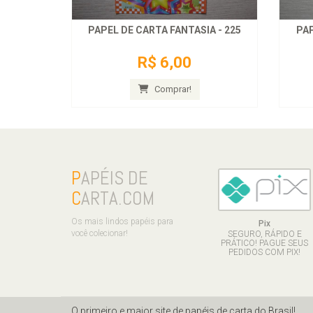
PAPEL DE CARTA FANTASIA - 225
PAP
R$ 6,00
Comprar!
P
APÉIS DE
C
ARTA.COM
Os mais lindos papéis para
Pix
você colecionar!
SEGURO, RÁPIDO E
PRÁTICO! PAGUE SEUS
PEDIDOS COM PIX!
O primeiro e maior site de papéis de carta do Brasil!