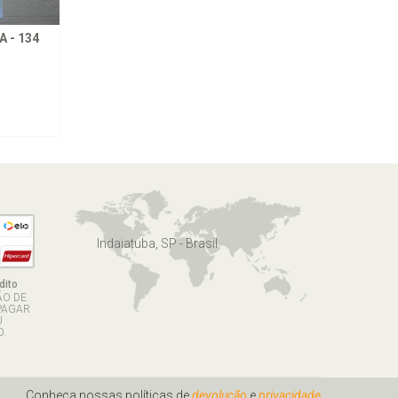
 - 134
Indaiatuba, SP - Brasil
dito
ÃO DE
PAGAR
U
.
Conheça nossas políticas de
devolução
e
privacidade