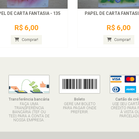
EL DE CARTA FANTASIA - 135
PAPEL DE CARTA FANTASIA
R$ 6,00
R$ 6,00
Comprar!
Comprar!
Transferência bancária
Boleto
Cartão de cré
FAÇA UMA
GERE UM BOLETO
USE SEU CART
TRANSFERÊNCIA
PARA PAGAR ONDE
CRÉDITO PARA 
BANCÁRIA (TEF OU
PREFERIR.
À VISTA O
TED) PARA A CONTA DE
PARCELADO
NOSSA EMPRESA.