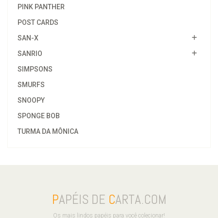
PINK PANTHER
POST CARDS
SAN-X
SANRIO
SIMPSONS
SMURFS
SNOOPY
SPONGE BOB
TURMA DA MÔNICA
P
APÉIS DE
C
ARTA.COM
Os mais lindos papéis para você colecionar!