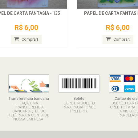
EL DE CARTA FANTASIA - 135
PAPEL DE CARTA FANTASIA
R$ 6,00
R$ 6,00
Comprar!
Comprar!
Transferência bancária
Boleto
Cartão de cré
FAÇA UMA
GERE UM BOLETO
USE SEU CART
TRANSFERÊNCIA
PARA PAGAR ONDE
CRÉDITO PARA 
BANCÁRIA (TEF OU
PREFERIR.
À VISTA O
TED) PARA A CONTA DE
PARCELADO
NOSSA EMPRESA.