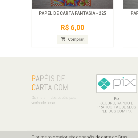
PAPEL DE CARTA FANTASIA - 225
PAP
R$ 6,00
Comprar!
P
APÉIS DE
C
ARTA.COM
Os mais lindos papéis para
Pix
você colecionar!
SEGURO, RÁPIDO E
PRÁTICO! PAGUE SEUS
PEDIDOS COM PIX!
O primeiro e maior site de papéis de carta do Brasil!