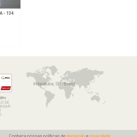
 - 134
Indaiatuba, SP - Brasil
dito
ÃO DE
PAGAR
U
.
Conheça nossas políticas de
devolução
e
privacidade