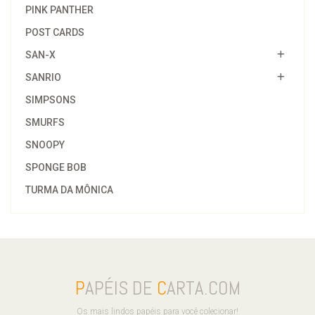
PINK PANTHER
POST CARDS
SAN-X
SANRIO
SIMPSONS
SMURFS
SNOOPY
SPONGE BOB
TURMA DA MÔNICA
P
APÉIS DE
C
ARTA.COM
Os mais lindos papéis para você colecionar!