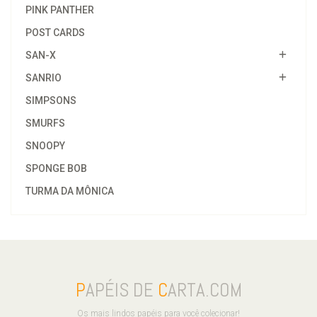
PINK PANTHER
POST CARDS
SAN-X
SANRIO
SIMPSONS
SMURFS
SNOOPY
SPONGE BOB
TURMA DA MÔNICA
P
APÉIS DE
C
ARTA.COM
Os mais lindos papéis para você colecionar!