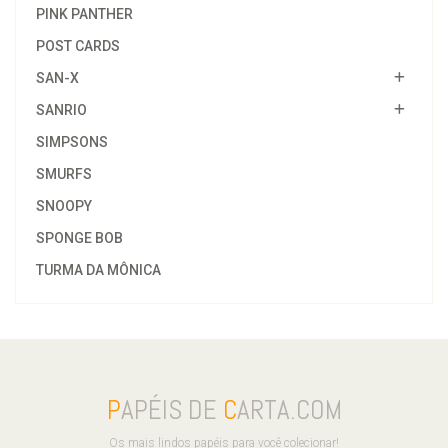
PINK PANTHER
POST CARDS
SAN-X
SANRIO
SIMPSONS
SMURFS
SNOOPY
SPONGE BOB
TURMA DA MÔNICA
P
APÉIS DE
C
ARTA.COM
Os mais lindos papéis para você colecionar!