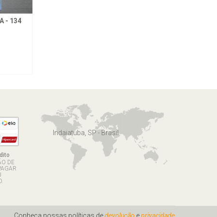
 - 134
Indaiatuba, SP - Brasil
dito
ÃO DE
PAGAR
U
.
Conheça nossas políticas de
devolução
e
privacidade