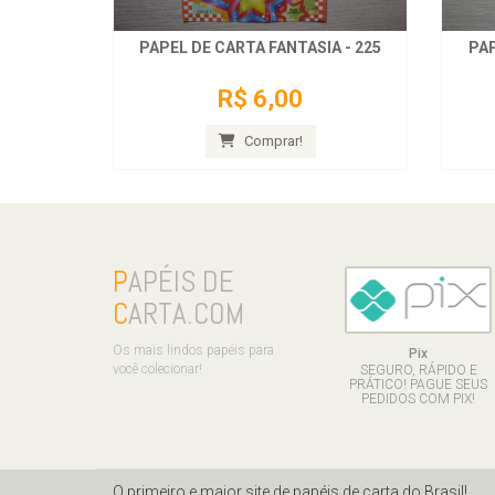
PAPEL DE CARTA FANTASIA - 225
PAP
R$ 6,00
Comprar!
P
APÉIS DE
C
ARTA.COM
Os mais lindos papéis para
Pix
você colecionar!
SEGURO, RÁPIDO E
PRÁTICO! PAGUE SEUS
PEDIDOS COM PIX!
O primeiro e maior site de papéis de carta do Brasil!