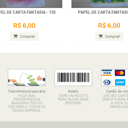
EL DE CARTA FANTASIA - 135
PAPEL DE CARTA FANTASIA
R$ 6,00
R$ 6,00
Comprar!
Comprar!
Transferência bancária
Boleto
Cartão de cré
FAÇA UMA
GERE UM BOLETO
USE SEU CART
TRANSFERÊNCIA
PARA PAGAR ONDE
CRÉDITO PARA 
BANCÁRIA (TEF OU
PREFERIR.
À VISTA O
TED) PARA A CONTA DE
PARCELADO
NOSSA EMPRESA.