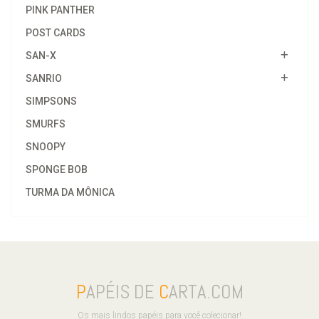
PINK PANTHER
POST CARDS
SAN-X
SANRIO
SIMPSONS
SMURFS
SNOOPY
SPONGE BOB
TURMA DA MÔNICA
P
APÉIS DE
C
ARTA.COM
Os mais lindos papéis para você colecionar!