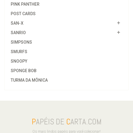
PINK PANTHER
POST CARDS
SAN-X
SANRIO
SIMPSONS
SMURFS
SNOOPY
SPONGE BOB
TURMA DA MÔNICA
P
APÉIS DE
C
ARTA.COM
Os mais lindos papéis para você colecionar!