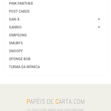
PINK PANTHER
POST CARDS
SAN-X
SANRIO
SIMPSONS
SMURFS
SNOOPY
SPONGE BOB
TURMA DA MÔNICA
P
APÉIS DE
C
ARTA.COM
Os mais lindos papéis para você colecionar!