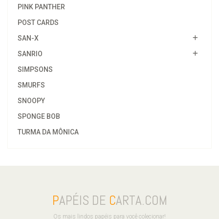
PINK PANTHER
POST CARDS
SAN-X
SANRIO
SIMPSONS
SMURFS
SNOOPY
SPONGE BOB
TURMA DA MÔNICA
P
APÉIS DE
C
ARTA.COM
Os mais lindos papéis para você colecionar!