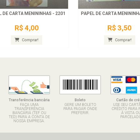
 DE CARTA MENININHAS - 2201
PAPEL DE CARTA MENININHA
R$ 4,00
R$ 3,50
Comprar!
Comprar!
Transferência bancária
Boleto
Cartão de cré
FAÇA UMA
GERE UM BOLETO
USE SEU CART
TRANSFERÊNCIA
PARA PAGAR ONDE
CRÉDITO PARA 
BANCÁRIA (TEF OU
PREFERIR.
À VISTA O
TED) PARA A CONTA DE
PARCELADO
NOSSA EMPRESA.