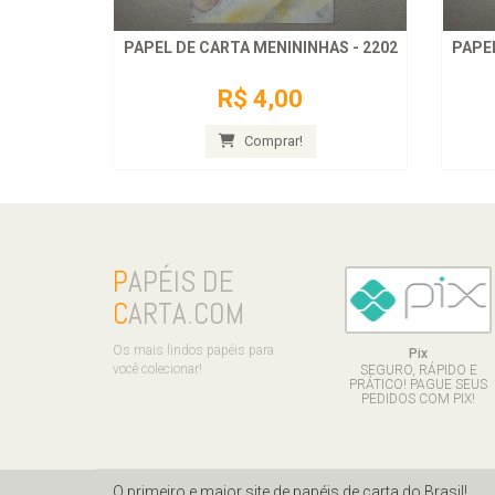
PAPEL DE CARTA MENININHAS - 2202
PAPEL
R$ 4,00
Comprar!
P
APÉIS DE
C
ARTA.COM
Os mais lindos papéis para
Pix
você colecionar!
SEGURO, RÁPIDO E
PRÁTICO! PAGUE SEUS
PEDIDOS COM PIX!
O primeiro e maior site de papéis de carta do Brasil!