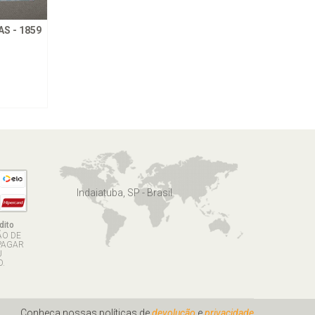
S - 1859
Indaiatuba, SP - Brasil
dito
ÃO DE
PAGAR
U
.
Conheça nossas políticas de
devolução
e
privacidade