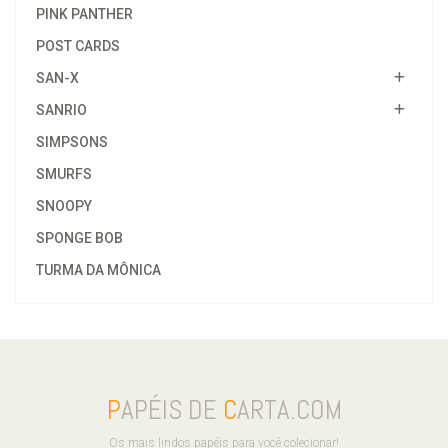
PINK PANTHER
POST CARDS
SAN-X
SANRIO
SIMPSONS
SMURFS
SNOOPY
SPONGE BOB
TURMA DA MÔNICA
P
APÉIS DE
C
ARTA.COM
Os mais lindos papéis para você colecionar!