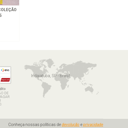
 COLEÇÃO
5
Indaiatuba, SP - Brasil
dito
ÃO DE
PAGAR
U
.
Conheça nossas políticas de
devolução
e
privacidade