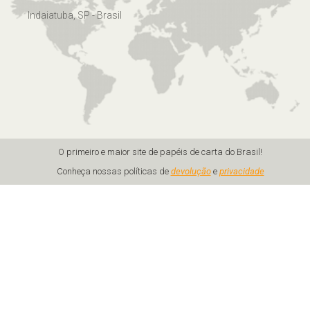
Indaiatuba, SP - Brasil
O primeiro e maior site de papéis de carta do Brasil!
Conheça nossas políticas de
devolução
e
privacidade