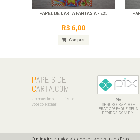
PAPEL DE CARTA FANTASIA - 225
PAP
R$ 6,00
Comprar!
P
APÉIS DE
C
ARTA.COM
Os mais lindos papéis para
Pix
você colecionar!
SEGURO, RÁPIDO E
PRÁTICO! PAGUE SEUS
PEDIDOS COM PIX!
O primeiro e maior site de papéis de carta do Brasil!