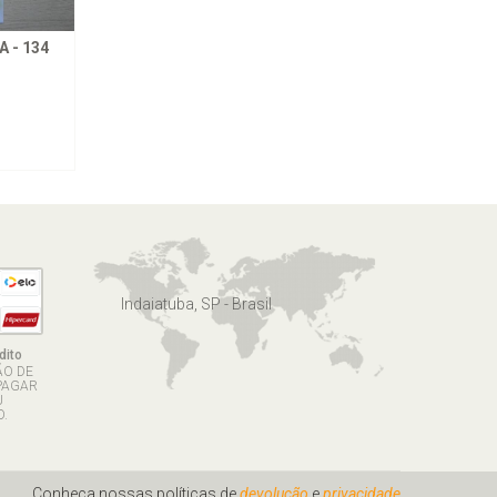
 - 134
Indaiatuba, SP - Brasil
dito
ÃO DE
PAGAR
U
.
Conheça nossas políticas de
devolução
e
privacidade