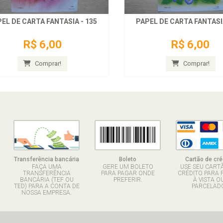
EL DE CARTA FANTASIA - 135
PAPEL DE CARTA FANTASIA
R$ 6,00
R$ 6,00
Comprar!
Comprar!
Transferência bancária
Boleto
Cartão de cré
FAÇA UMA
GERE UM BOLETO
USE SEU CART
TRANSFERÊNCIA
PARA PAGAR ONDE
CRÉDITO PARA 
BANCÁRIA (TEF OU
PREFERIR.
À VISTA O
TED) PARA A CONTA DE
PARCELADO
NOSSA EMPRESA.