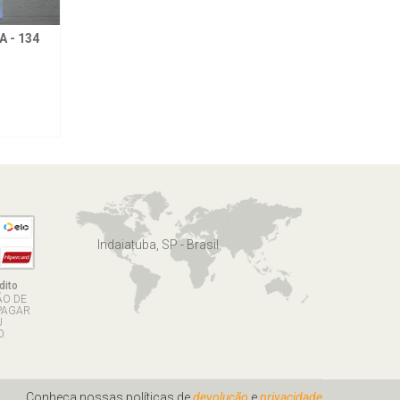
 - 134
Indaiatuba, SP - Brasil
dito
ÃO DE
PAGAR
U
.
Conheça nossas políticas de
devolução
e
privacidade