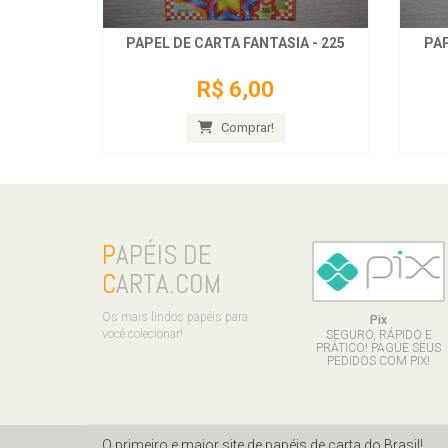
PAPEL DE CARTA FANTASIA - 225
PAP
R$ 6,00
Comprar!
P
APÉIS DE
C
ARTA.COM
Os mais lindos papéis para
Pix
você colecionar!
SEGURO, RÁPIDO E
PRÁTICO! PAGUE SEUS
PEDIDOS COM PIX!
O primeiro e maior site de papéis de carta do Brasil!