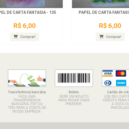
EL DE CARTA FANTASIA - 135
PAPEL DE CARTA FANTASIA
R$ 6,00
R$ 6,00
Comprar!
Comprar!
Transferência bancária
Boleto
Cartão de cré
FAÇA UMA
GERE UM BOLETO
USE SEU CART
TRANSFERÊNCIA
PARA PAGAR ONDE
CRÉDITO PARA 
BANCÁRIA (TEF OU
PREFERIR.
À VISTA O
TED) PARA A CONTA DE
PARCELADO
NOSSA EMPRESA.