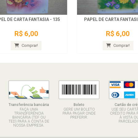
EL DE CARTA FANTASIA - 135
PAPEL DE CARTA FANTASIA
R$ 6,00
R$ 6,00
Comprar!
Comprar!
Transferência bancária
Boleto
Cartão de cré
FAÇA UMA
GERE UM BOLETO
USE SEU CART
TRANSFERÊNCIA
PARA PAGAR ONDE
CRÉDITO PARA 
BANCÁRIA (TEF OU
PREFERIR.
À VISTA O
TED) PARA A CONTA DE
PARCELADO
NOSSA EMPRESA.