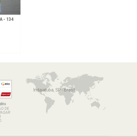
 - 134
Indaiatuba, SP - Brasil
dito
ÃO DE
PAGAR
U
.