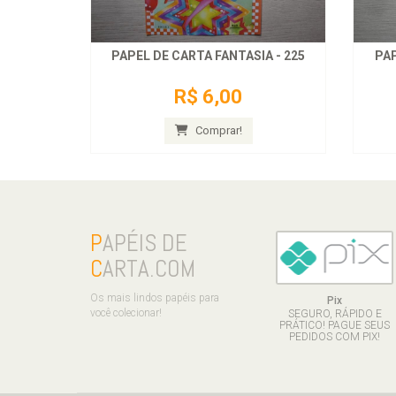
PAPEL DE CARTA FANTASIA - 225
PAP
R$ 6,00
Comprar!
P
APÉIS DE
C
ARTA.COM
Os mais lindos papéis para
Pix
você colecionar!
SEGURO, RÁPIDO E
PRÁTICO! PAGUE SEUS
PEDIDOS COM PIX!