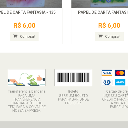
EL DE CARTA FANTASIA - 135
PAPEL DE CARTA FANTASIA
R$ 6,00
R$ 6,00
Comprar!
Comprar!
Transferência bancária
Boleto
Cartão de cré
FAÇA UMA
GERE UM BOLETO
USE SEU CART
TRANSFERÊNCIA
PARA PAGAR ONDE
CRÉDITO PARA 
BANCÁRIA (TEF OU
PREFERIR.
À VISTA O
TED) PARA A CONTA DE
PARCELADO
NOSSA EMPRESA.