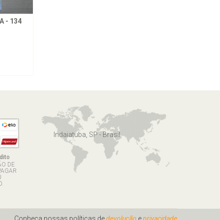
 - 134
Indaiatuba, SP - Brasil
dito
ÃO DE
PAGAR
U
.
Conheça nossas políticas de
devolução
e
privacidade