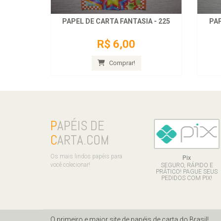
PAPEL DE CARTA FANTASIA - 225
PAP
R$ 6,00
Comprar!
P
APÉIS DE
C
ARTA.COM
Os mais lindos papéis para
Pix
você colecionar!
SEGURO, RÁPIDO E
PRÁTICO! PAGUE SEUS
PEDIDOS COM PIX!
O primeiro e maior site de papéis de carta do Brasil!