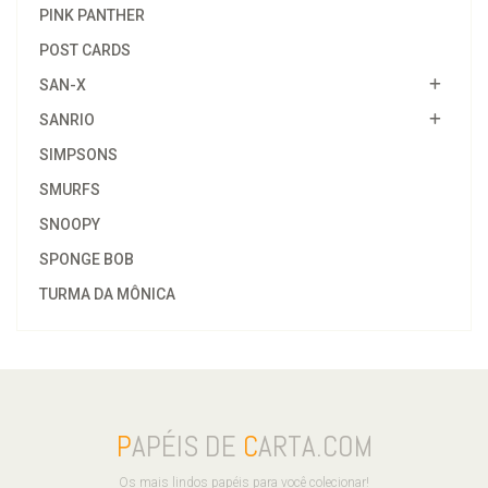
PINK PANTHER
POST CARDS
SAN-X
SANRIO
SIMPSONS
SMURFS
SNOOPY
SPONGE BOB
TURMA DA MÔNICA
P
APÉIS DE
C
ARTA.COM
Os mais lindos papéis para você colecionar!