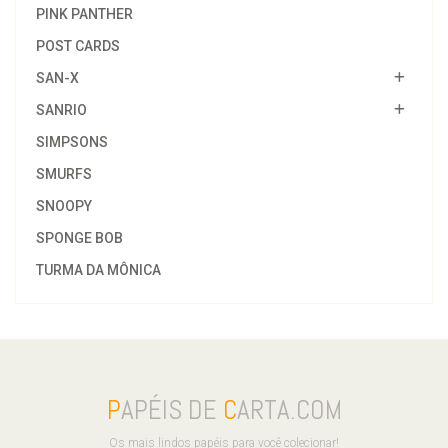
PINK PANTHER
POST CARDS
SAN-X
SANRIO
SIMPSONS
SMURFS
SNOOPY
SPONGE BOB
TURMA DA MÔNICA
P
APÉIS DE
C
ARTA.COM
Os mais lindos papéis para você colecionar!