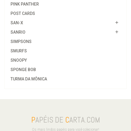
PINK PANTHER
POST CARDS
SAN-X
SANRIO
SIMPSONS
SMURFS
SNOOPY
SPONGE BOB
TURMA DA MÔNICA
P
APÉIS DE
C
ARTA.COM
Os mais lindos papéis para você colecionar!