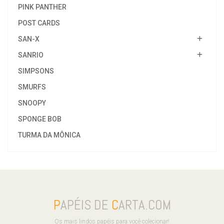
PINK PANTHER
POST CARDS
SAN-X
SANRIO
SIMPSONS
SMURFS
SNOOPY
SPONGE BOB
TURMA DA MÔNICA
P
APÉIS DE
C
ARTA.COM
Os mais lindos papéis para você colecionar!