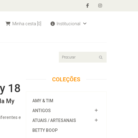
Minha cesta
[0]
Institucional
COLEÇÕES
y 18
da My
AMY & TIM
ANTIGOS
iferentes e
ATUAIS / ARTESANAIS
BETTY BOOP