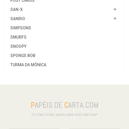
POST CARDS
SAN-X
SANRIO
SIMPSONS
SMURFS
SNOOPY
SPONGE BOB
TURMA DA MÔNICA
P
APÉIS DE
C
ARTA.COM
Os mais lindos papéis para você colecionar!