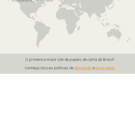
Indaiatuba, SP - Brasil
O primeiro e maior site de papéis de carta do Brasil!
Conheça nossas políticas de
devolução
e
privacidade