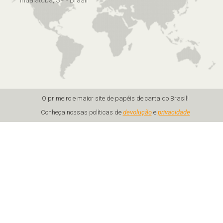
Indaiatuba, SP - Brasil
O primeiro e maior site de papéis de carta do Brasil!
Conheça nossas políticas de
devolução
e
privacidade